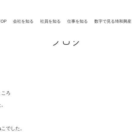
TOP
会社を知る
社員を知る
仕事を知る
数字で見る埼和興産
ブログ
ところ
た。
ねこでした。