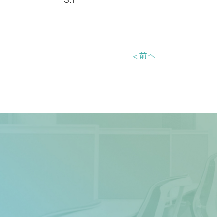
S.T
< 前へ