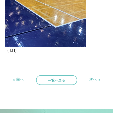
（T.H)
< 前へ
次へ >
一覧へ戻る