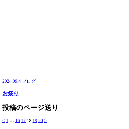
2024.09.4
ブログ
お祭り
投稿のページ送り
<
1
…
16
17
18
19
20
>