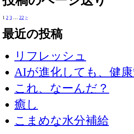
投稿のページ送り
1
2
3
…
22
>
最近の投稿
リフレッシュ
AIが進化しても、健
これ、なーんだ？
癒し
こまめな水分補給