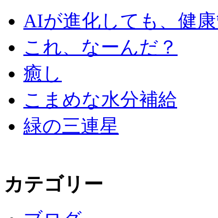
AIが進化しても、健
これ、なーんだ？
癒し
こまめな水分補給
緑の三連星
カテゴリー