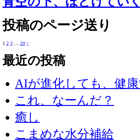
青空の下、ほどけてい
投稿のページ送り
1
2
3
…
20
>
最近の投稿
AIが進化しても、健
これ、なーんだ？
癒し
こまめな水分補給