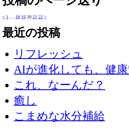
投稿のページ送り
<
1
…
18
19
20
21
22
>
最近の投稿
リフレッシュ
AIが進化しても、健
これ、なーんだ？
癒し
こまめな水分補給