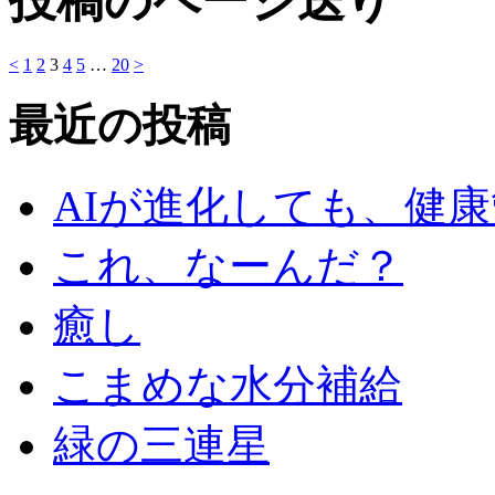
投稿のページ送り
<
1
2
3
4
5
…
20
>
最近の投稿
AIが進化しても、健
これ、なーんだ？
癒し
こまめな水分補給
緑の三連星