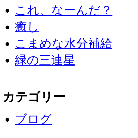
これ、なーんだ？
癒し
こまめな水分補給
緑の三連星
カテゴリー
ブログ